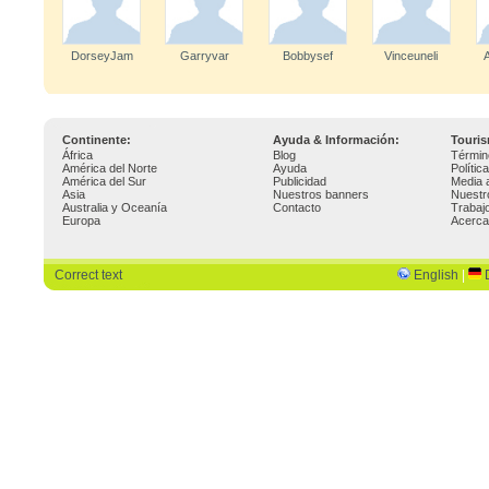
DorseyJam
Garryvar
Bobbysef
Vinceuneli
Continente:
Ayuda & Información:
Touri
África
Blog
Términ
América del Norte
Ayuda
Polític
América del Sur
Publicidad
Media 
Asia
Nuestros banners
Nuestr
Australia y Oceanía
Contacto
Trabaj
Europa
Acerca
Correct text
English
|