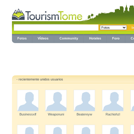
Fotos
Vídeos
Community
Hoteles
Foro
C
- recientemente unidos usuarios
Businessxlf
Weaponuni
Beatereyw
Rachiohzl