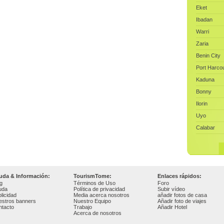
Eket
Ibadan
Warri
Zaria
Benin City
Port Harcou
Kaduna
Bonny
Ilorin
Uyo
Calabar
uda & Información:
TourismTome:
Enlaces rápidos:
g
Términos de Uso
Foro
uda
Política de privacidad
Subir vídeo
licidad
Media acerca nosotros
añadir fotos de casa
estros banners
Nuestro Equipo
Añadir foto de viajes
ntacto
Trabajo
Añadir Hotel
Acerca de nosotros