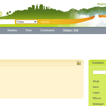
Regíst
Hoteles
Foro
Continents
Online: 438
Ciudades
Abuja
Kano
Lagos
Effurun
Maiduguri