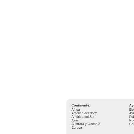
Continente:
Ay
África
Blo
América del Norte
Ay
América del Sur
Pub
Asia
Nu
Australia y Oceanía
Co
Europa