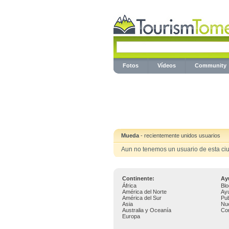
Fotos
Vídeos
Community
Mueda
- recientemente unidos usuarios
Aun no tenemos un usuario de esta ci
Continente:
Ay
África
Blo
América del Norte
Ay
América del Sur
Pub
Asia
Nu
Australia y Oceanía
Co
Europa