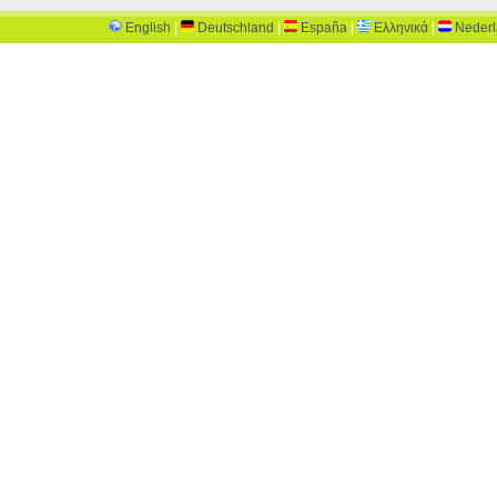
English
|
Deutschland
|
España
|
Ελληνικά
|
Neder