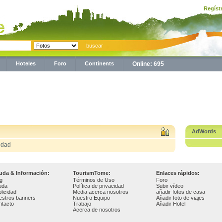
Regíst
Hoteles
Foro
Continents
Online: 695
AdWords
udad
uda & Información:
TourismTome:
Enlaces rápidos:
g
Términos de Uso
Foro
uda
Política de privacidad
Subir vídeo
licidad
Media acerca nosotros
añadir fotos de casa
estros banners
Nuestro Equipo
Añadir foto de viajes
ntacto
Trabajo
Añadir Hotel
Acerca de nosotros