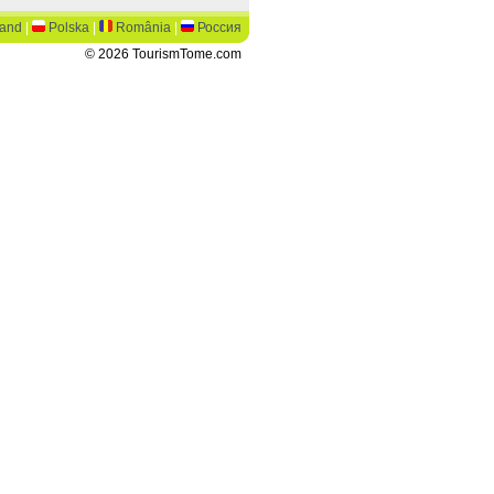
land
|
Polska
|
România
|
Россия
© 2026 TourismTome.com