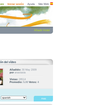
rate
Iniciar sesión
Ayuda
Sitio Web:
Añadir Hotel
ón del vídeo
Añadido:
30 May 2009
por
anastasia
Vistas:
28514
Promedio:
5.00
Votos:
4
:
mas