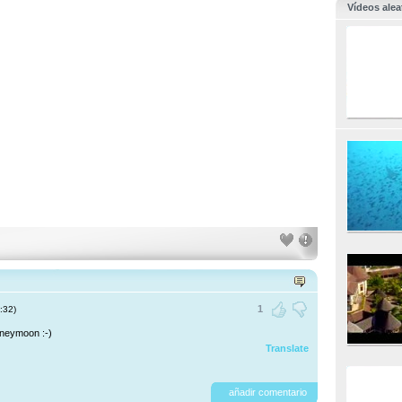
Vídeos alea
1
:32)
oneymoon :-)
Translate
añadir comentario