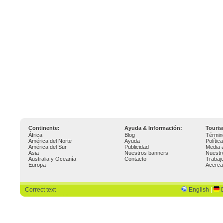
Continente:
Ayuda & Información:
Touri
África
Blog
Términ
América del Norte
Ayuda
Polític
América del Sur
Publicidad
Media 
Asia
Nuestros banners
Nuestr
Australia y Oceanía
Contacto
Trabaj
Europa
Acerca
Correct text
English
|