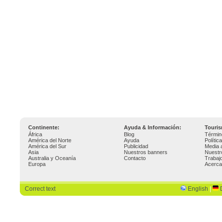
Continente:
Ayuda & Información:
Touri
África
Blog
Términ
América del Norte
Ayuda
Polític
América del Sur
Publicidad
Media 
Asia
Nuestros banners
Nuestr
Australia y Oceanía
Contacto
Trabaj
Europa
Acerca
Correct text
English
|