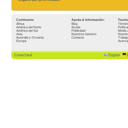
Continente:
Ayuda & Información:
Touri
África
Blog
Términ
América del Norte
Ayuda
Polític
América del Sur
Publicidad
Media 
Asia
Nuestros banners
Nuestr
Australia y Oceanía
Contacto
Trabaj
Europa
Acerca
Correct text
English
|