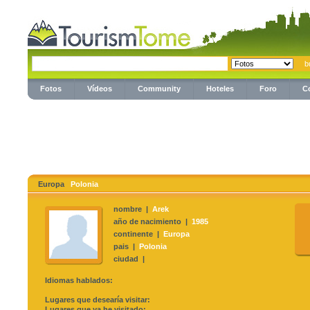
Fotos
Vídeos
Community
Hoteles
Foro
C
Europa
Polonia
nombre |
Arek
año de nacimiento |
1985
continente |
Europa
pais |
Polonia
ciudad |
Idiomas hablados:
Lugares que desearía visitar:
Lugares que ya he visitado: