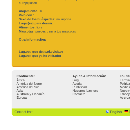
europejskich
Alojamiento:
si
Vivo con :
Sexo de los huéspedes:
no importa
Lugar(es) para dormir:
Alimentos:
libre
Mascotas:
puedes traer a tus mascotas
Otra información:
Lugares que desearía visitar:
Lugares que ya he visitado:
Continente:
Ayuda & Información:
Touri
África
Blog
Términ
América del Norte
Ayuda
Polític
América del Sur
Publicidad
Media 
Asia
Nuestros banners
Nuestr
Australia y Oceanía
Contacto
Trabaj
Europa
Acerca
Correct text
English
|