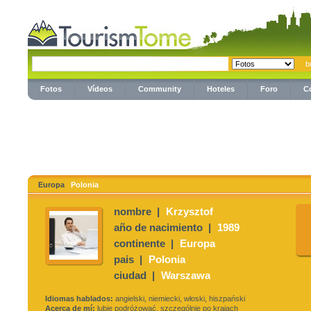
Fotos
Vídeos
Community
Hoteles
Foro
C
Europa
Polonia
nombre |
Krzysztof
año de nacimiento |
1989
continente |
Europa
pais |
Polonia
ciudad |
Warszawa
Idiomas hablados:
angielski, niemiecki, włoski, hiszpański
Acerca de mí:
lubie podróżować, szczególnie po krajach