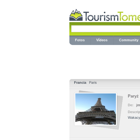
Fotos
Vídeos
Community
Francia
Paris
Paryż
De:
jm
Descri
Wakacyj