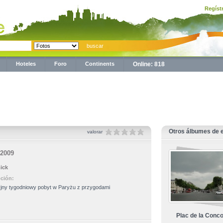
Regíst
Hoteles
Foro
Continents
Online: 818
Otros álbumes de e
valorar
 2009
ick
pción:
ny tygodniowy pobyt w Paryżu z przygodami
Plac de la Conc