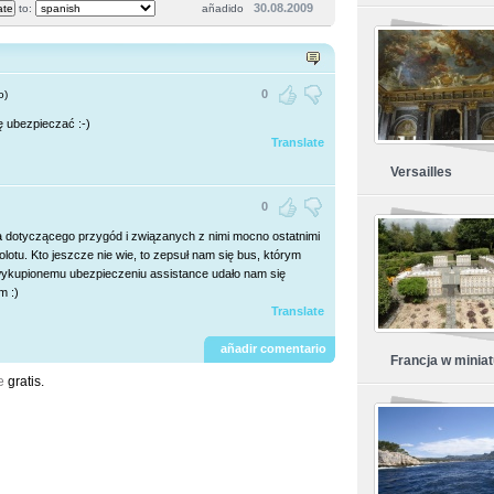
30.08.2009
to:
añadido
0
o)
ę ubezpieczać :-)
Translate
Versailles
0
a dotyczącego przygód i związanych z nimi mocno ostatnimi
lotu. Kto jeszcze nie wie, to zepsuł nam się bus, którym
wykupionemu ubezpieczeniu assistance udało nam się
m :)
Translate
añadir comentario
Francja w minia
e
gratis.