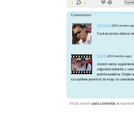
Comentarios
Szymon
(203 months ag
Czyli po prostu dobrze si
jmick
(203 months ago)
Jestem winny wyjaśnieni
zdjęciami widoków z samo
podróżowaliśmy. Dzięki 
szczęśliwie powrócić do kraju i to samolote
Iniciar sesion
para comentar, o
registrat