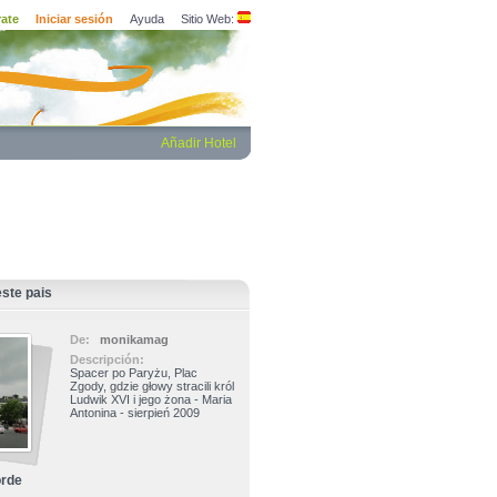
rate
Iniciar sesión
Ayuda
Sitio Web:
Añadir Hotel
ste pais
De:
monikamag
Descripción:
Spacer po Paryżu, Plac
Zgody, gdzie głowy stracili król
Ludwik XVI i jego żona - Maria
Antonina - sierpień 2009
orde