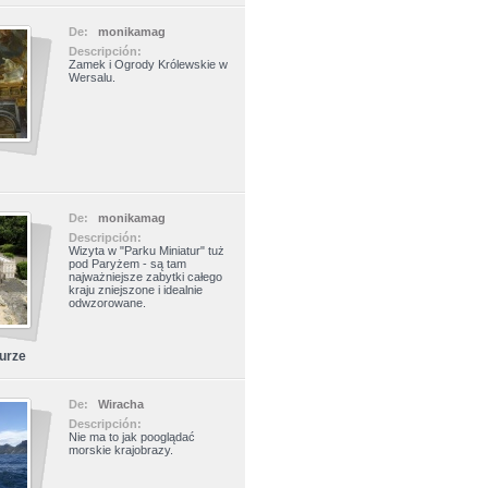
De:
monikamag
Descripción:
Zamek i Ogrody Królewskie w
Wersalu.
De:
monikamag
Descripción:
Wizyta w "Parku Miniatur" tuż
pod Paryżem - są tam
najważniejsze zabytki całego
kraju zniejszone i idealnie
odwzorowane.
turze
De:
Wiracha
Descripción:
Nie ma to jak pooglądać
morskie krajobrazy.