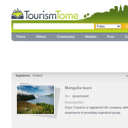
Fotos
Vídeos
Community
Hoteles
Foro
C
Inglaterra
Oxford
v
Mongolia tours
De:
goyotravel
Descripción:
Goyo Travel is a registered UK company with
experience in providing organized group