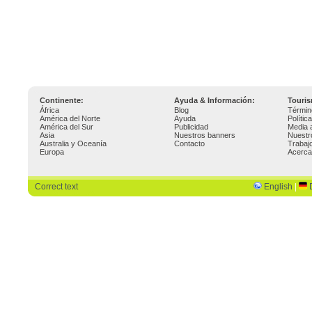
Continente:
Ayuda & Información:
Touri
África
Blog
Términ
América del Norte
Ayuda
Polític
América del Sur
Publicidad
Media 
Asia
Nuestros banners
Nuestr
Australia y Oceanía
Contacto
Trabaj
Europa
Acerca
Correct text
English
|