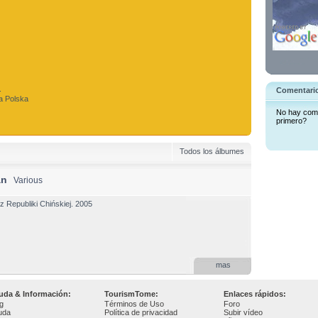
.
Comentari
a Polska
No hay come
primero?
Todos los álbumes
án
Various
 z Republiki Chińskiej. 2005
mas
uda & Información:
TourismTome:
Enlaces rápidos:
g
Términos de Uso
Foro
uda
Política de privacidad
Subir vídeo