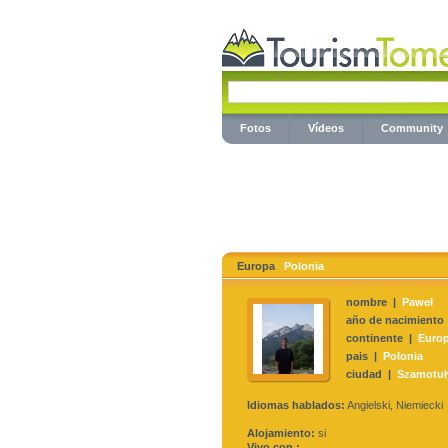
Fotos
Vídeos
Community
Europa
Polonia
nombre |
Paweł
año de nacimiento
continente |
Euro
pais |
Polonia
ciudad |
Szamotuł
Idiomas hablados:
Angielski, Niemiecki
Alojamiento:
si
Vivo con :