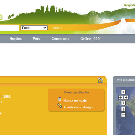
Regíst
Hoteles
Foro
Continents
Online: 929
Mis álbum
Contacto Wiracha
 |
1991
Manda mensaje
pa
Añadir como Amigo
y