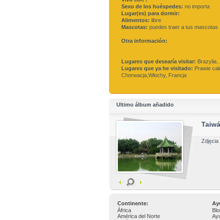
Sexo de los huéspedes:
no importa
Lugar(es) para dormir:
Alimentos:
libre
Mascotas:
puedes traer a tus mascotas
Otra información:
Lugares que desearía visitar:
Brazylia..
Lugares que ya he visitado:
Prawie cał
Chorwacja,Włochy, Francja
Ultimo álbum añadido
Taiw
Zdjęcia
Continente:
Ay
África
Blo
América del Norte
Ay