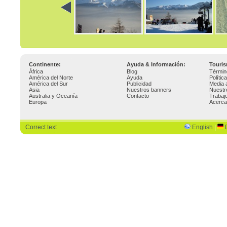
Continente:
Ayuda & Información:
Touri
África
Blog
Términ
América del Norte
Ayuda
Polític
América del Sur
Publicidad
Media 
Asia
Nuestros banners
Nuestr
Australia y Oceanía
Contacto
Trabaj
Europa
Acerca
Correct text
English
|