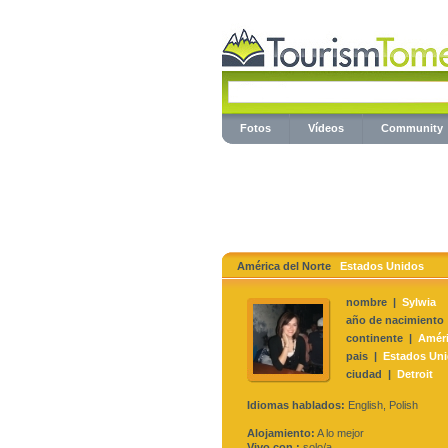
Fotos
Vídeos
Community
América del Norte
Estados Unidos
nombre |
Sylwia
año de nacimiento
continente |
Améri
pais |
Estados Un
ciudad |
Detroit
Idiomas hablados:
English, Polish
Alojamiento:
A lo mejor
Vivo con :
solo/a,