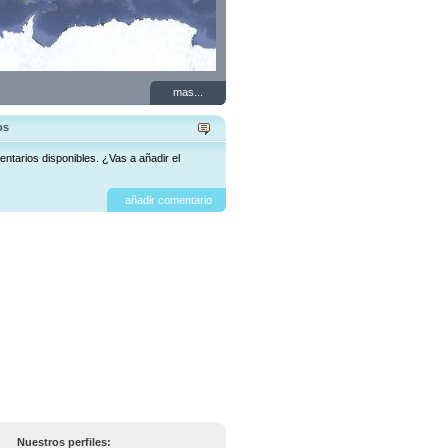
mas...
os
ntarios disponibles. ¿Vas a añadir el
añadir comentario
Nuestros perfiles: