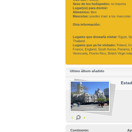
Sexo de los huéspedes:
no importa
Lugar(es) para dormir:
Alimentos:
libre
Mascotas:
puedes traer a tus mascotas
Otra información:
Lugares que desearía visitar:
Egypt, Spa
Thailand
Lugares que ya he visitado:
Poland, Gre
France, England, South Korea, Panama, 
Venezuela, Puerto Rico, British Virgin Isl
Ultimo álbum añadido
Esta
Continente:
Ay