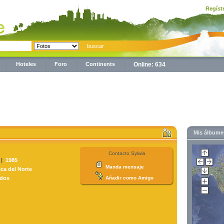
Regíst
Hoteles
Foro
Continents
Online: 634
Mis álbum
Contacto Sylwia
 |
1985
Manda mensaje
ca del Norte
idos
Añadir como Amigo