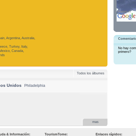
in, Argentina, Australia,
Comentari
ece, Turkey, Italy,
No hay come
Mexico, Canada,
primero?
ands
Todos los álbumes
dos Unidos
Philadelphia
mas
uda & Información:
TourismTome:
Enlaces rápidos: