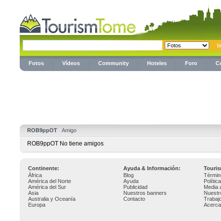
Fotos
Vídeos
Community
Hoteles
Foro
C
ROB9ppOT
Amigo
ROB9ppOT No tiene amigos
Continente:
Ayuda & Información:
Touri
África
Blog
Términ
América del Norte
Ayuda
Polític
América del Sur
Publicidad
Media 
Asia
Nuestros banners
Nuestr
Australia y Oceanía
Contacto
Trabaj
Europa
Acerca