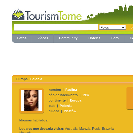
Fotos
Vídeos
Community
Hoteles
Foro
C
Europa
Polonia
nombre |
Paulina
año de nacimiento |
1987
continente |
Europa
pais |
Polonia
ciudad |
Piastów
Idiomas hablados:
Lugares que desearía visitar:
Australia, Malezja, Rosja, Brazylia,
Meksyk