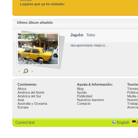
Lugares que ya he visitado:
Ultimo álbum añadido
Japón
Tokio
niezapomniane miejsce...
Continente:
Ayuda & Información:
Touri
África
Blog
Términ
América del Norte
Ayuda
Polític
América del Sur
Publicidad
Media 
Asia
Nuestros banners
Nuestr
Australia y Oceanía
Contacto
Trabaj
Europa
Acerca
Correct text
English
|