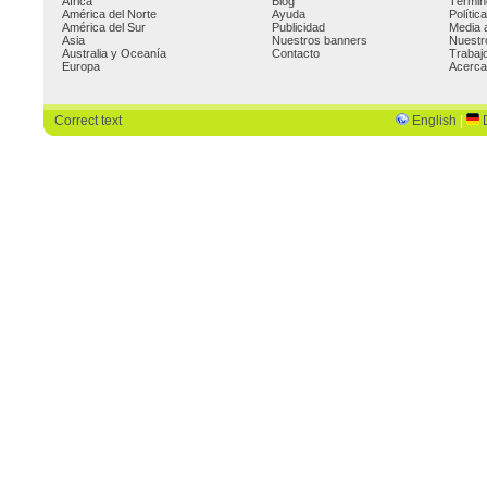
África
Blog
Términ
América del Norte
Ayuda
Polític
América del Sur
Publicidad
Media 
Asia
Nuestros banners
Nuestr
Australia y Oceanía
Contacto
Trabaj
Europa
Acerca
Correct text
English
|