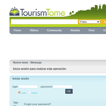
Fotos
Vídeos
Community
Hoteles
Foro
C
Nuevo tema - Słowacja
Inicia sesión para realizar esta operación.
Iniciar sesión
login
password
user
hotel
Sign
Forgot your password?
up