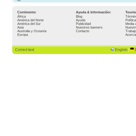
Continente:
Ayuda & Información:
Touri
África
Blog
Términ
América del Norte
Ayuda
Polític
América del Sur
Publicidad
Media 
Asia
Nuestros banners
Nuestr
Australia y Oceanía
Contacto
Trabaj
Europa
Acerca
Correct text
English
|