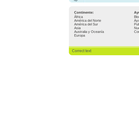
Continente:
Ay
África
Blo
América del Norte
Ay
América del Sur
Pub
Asia
Nu
Australia y Oceanía
Co
Europa
Correct text