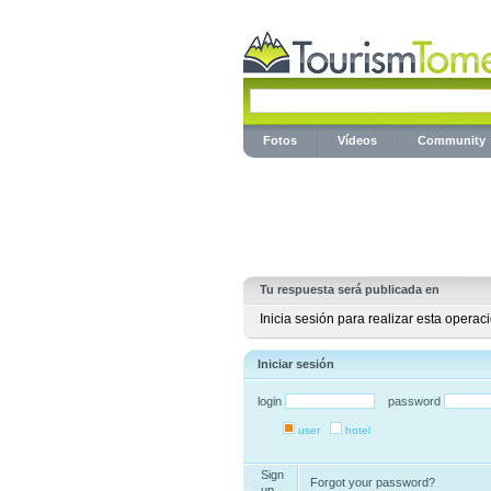
Fotos
Vídeos
Community
Tu respuesta será publicada en
Inicia sesión para realizar esta operac
Iniciar sesión
login
password
user
hotel
Sign
Forgot your password?
up