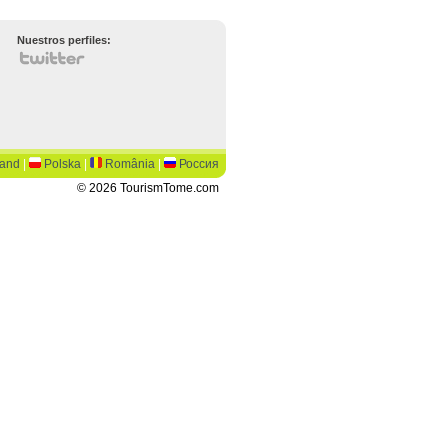
Nuestros perfiles:
land
|
Polska
|
România
|
Россия
© 2026 TourismTome.com