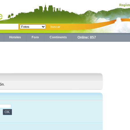
Regíst
Hoteles
Foro
Continents
Online: 857
ión.