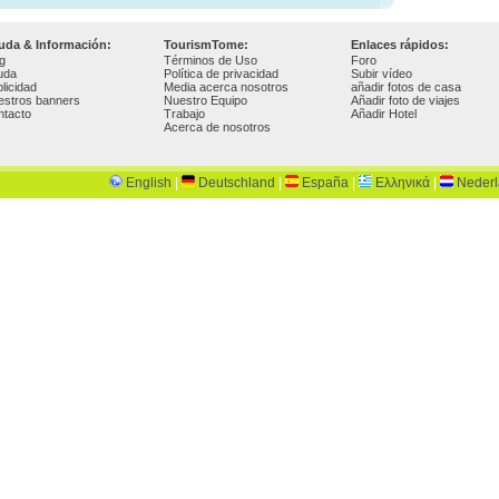
uda & Información:
TourismTome:
Enlaces rápidos:
g
Términos de Uso
Foro
uda
Política de privacidad
Subir vídeo
licidad
Media acerca nosotros
añadir fotos de casa
estros banners
Nuestro Equipo
Añadir foto de viajes
ntacto
Trabajo
Añadir Hotel
Acerca de nosotros
English
|
Deutschland
|
España
|
Ελληνικά
|
Neder