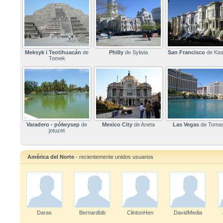
Meksyk i Teotihuacán
de
Philly
de Sylwia
San Francisco
de Ka
Tomek
Varadero - półwysep
de
Mexico City
de Aneta
Las Vegas
de Toma
jotuzet
América del Norte
- recientemente unidos usuarios
Daras
Bernardbib
ClintonHen
DavidMedia