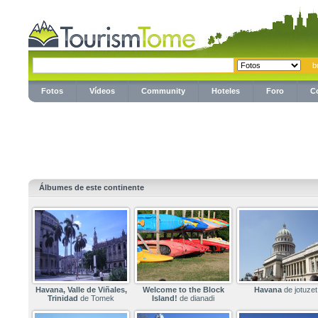
Fotos
Vídeos
Community
Hoteles
Foro
C
Álbumes de este continente
Havana, Valle de Viñales,
Welcome to the Block
Havana
de jotuzet
Trinidad
de Tomek
Island!
de dianadi