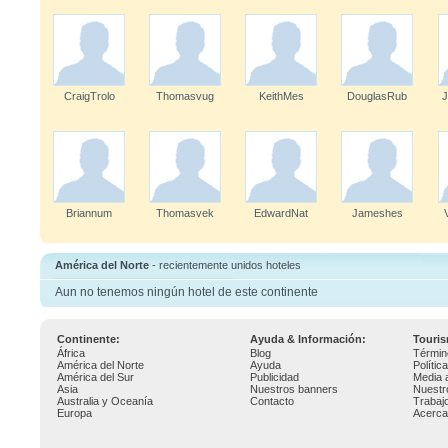
CraigTrolo
Thomasvug
KeithMes
DouglasRub
J
Briannum
Thomasvek
EdwardNat
Jameshes
América del Norte
- recientemente unidos hoteles
Aun no tenemos ningún hotel de este continente
Continente:
Ayuda & Información:
Touri
África
Blog
Términ
América del Norte
Ayuda
Polític
América del Sur
Publicidad
Media 
Asia
Nuestros banners
Nuestr
Australia y Oceanía
Contacto
Trabaj
Europa
Acerca