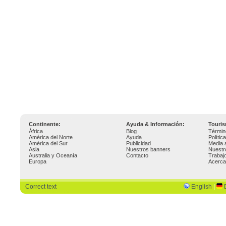
Continente:
Ayuda & Información:
Touri
África
Blog
Términ
América del Norte
Ayuda
Polític
América del Sur
Publicidad
Media 
Asia
Nuestros banners
Nuestr
Australia y Oceanía
Contacto
Trabaj
Europa
Acerca
Correct text
English
|