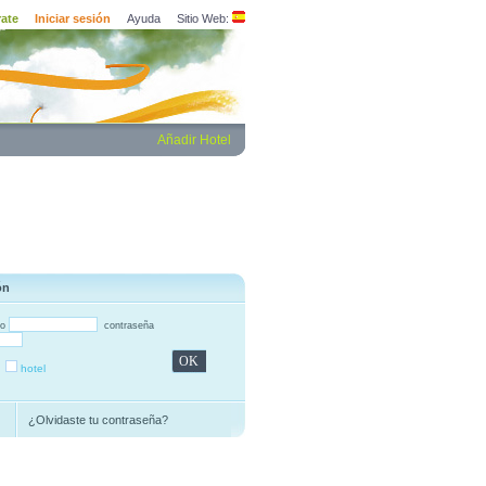
rate
Iniciar sesión
Ayuda
Sitio Web:
Añadir Hotel
ón
io
contraseña
hotel
¿Olvidaste tu contraseña?