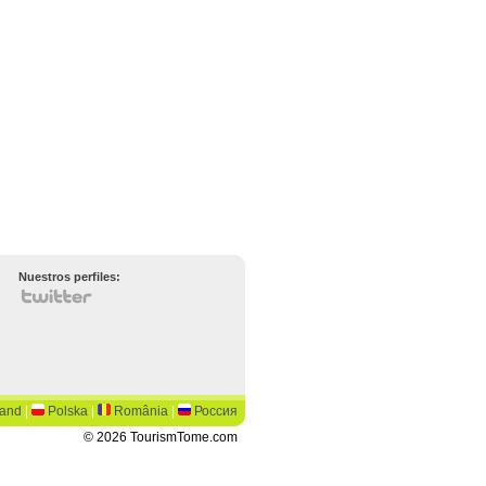
Nuestros perfiles:
land
|
Polska
|
România
|
Россия
© 2026 TourismTome.com