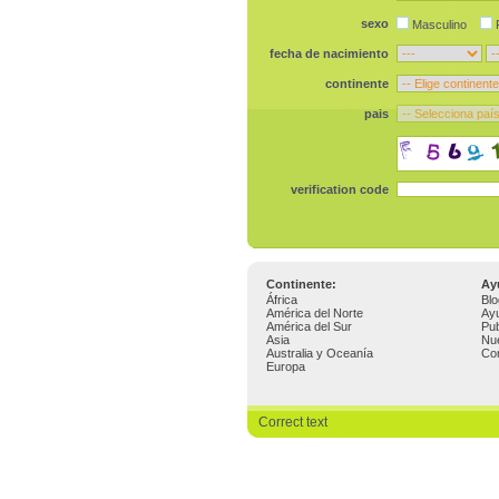
sexo
Masculino
fecha de nacimiento
continente
pais
verification code
Continente:
Ay
África
Blo
América del Norte
Ay
América del Sur
Pub
Asia
Nu
Australia y Oceanía
Co
Europa
Correct text