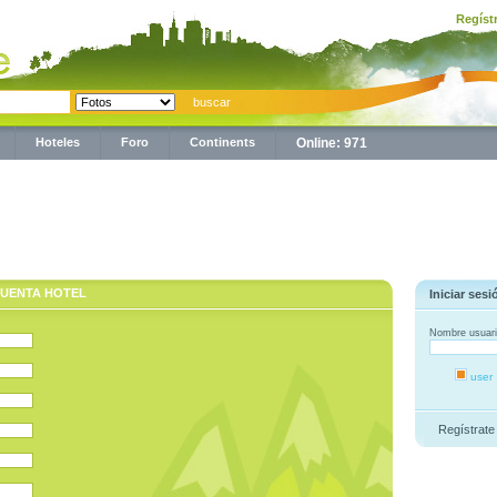
Regíst
Hoteles
Foro
Continents
Online: 971
UENTA HOTEL
Iniciar sesi
Nombre usuar
user
Regístrate