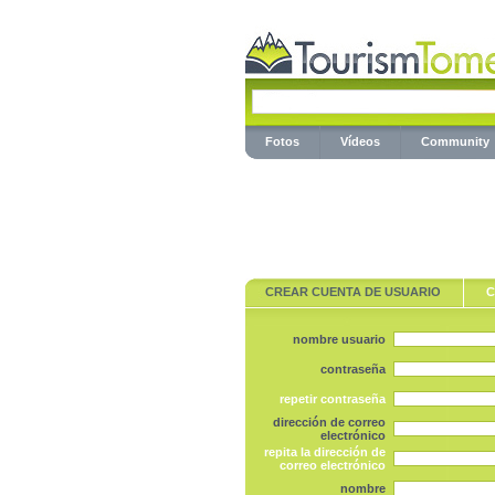
Fotos
Vídeos
Community
CREAR CUENTA DE USUARIO
C
nombre usuario
contraseña
repetir contraseña
dirección de correo
electrónico
repita la dirección de
correo electrónico
nombre