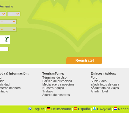
Femenino
uda & Información:
TourismTome:
Enlaces rápidos:
g
Términos de Uso
Foro
uda
Política de privacidad
Subir vídeo
licidad
Media acerca nosotros
añadir fotos de casa
estros banners
Nuestro Equipo
Añadir foto de viajes
ntacto
Trabajo
Añadir Hotel
Acerca de nosotros
English
|
Deutschland
|
España
|
Ελληνικά
|
Neder