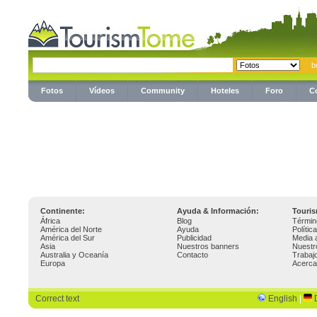
Fotos
Vídeos
Community
Hoteles
Foro
C
Continente:
Ayuda & Información:
Touri
África
Blog
Términ
América del Norte
Ayuda
Polític
América del Sur
Publicidad
Media 
Asia
Nuestros banners
Nuestr
Australia y Oceanía
Contacto
Trabaj
Europa
Acerca
Correct text
English
|